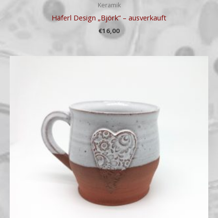
Keramik
Häferl Design „Björk“ – ausverkauft
€
16,00