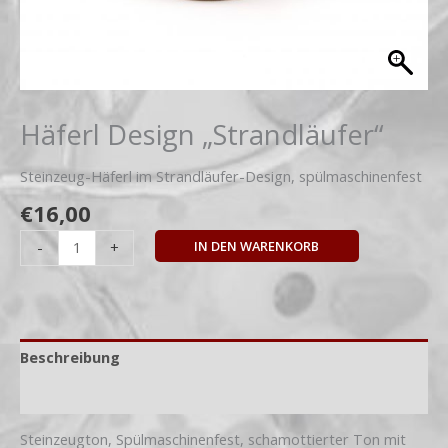
Häferl Design „Strandläufer“
Steinzeug-Häferl im Strandläufer-Design, spülmaschinenfest
€
16,00
IN DEN WARENKORB
-
+
Beschreibung
Zusätzliche Information
Steinzeugton, Spülmaschinenfest, schamottierter Ton mit