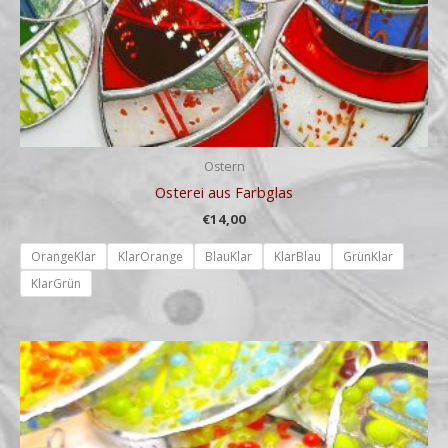
Ostern
Osterei aus Farbglas
€
14,00
OrangeKlar
KlarOrange
BlauKlar
KlarBlau
GrünKlar
KlarGrün