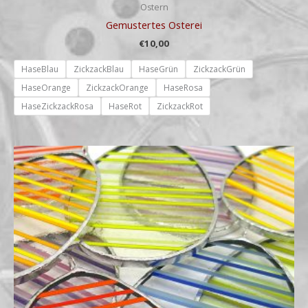
Ostern
Gemustertes Osterei
€
10,00
HaseBlau
ZickzackBlau
HaseGrün
ZickzackGrün
HaseOrange
ZickzackOrange
HaseRosa
HaseZickzackRosa
HaseRot
ZickzackRot