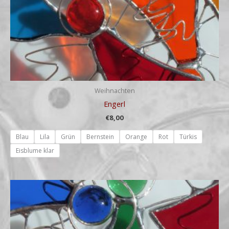
Weihnachten
Engerl
€
8,00
Blau
Lila
Grün
Bernstein
Orange
Rot
Türkis
Eisblume klar