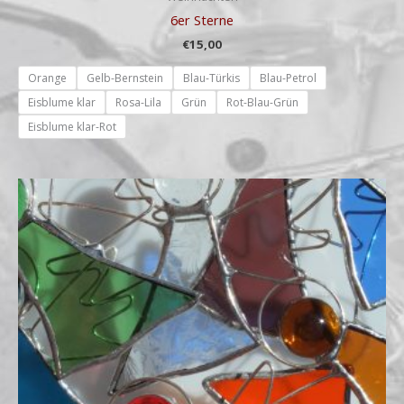
6er Sterne
€
15,00
Orange
Gelb-Bernstein
Blau-Türkis
Blau-Petrol
Eisblume klar
Rosa-Lila
Grün
Rot-Blau-Grün
Eisblume klar-Rot