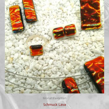
€14,00
bis
€59,00
Monatsfavoriten
Schmuck Lava