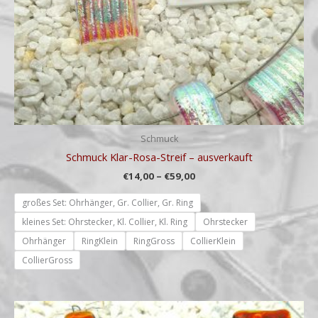
Schmuck
Schmuck Klar-Rosa-Streif – ausverkauft
€
14,00
–
€
59,00
großes Set: Ohrhänger, Gr. Collier, Gr. Ring
kleines Set: Ohrstecker, Kl. Collier, Kl. Ring
Ohrstecker
Ohrhänger
RingKlein
RingGross
CollierKlein
CollierGross
Preisspanne: