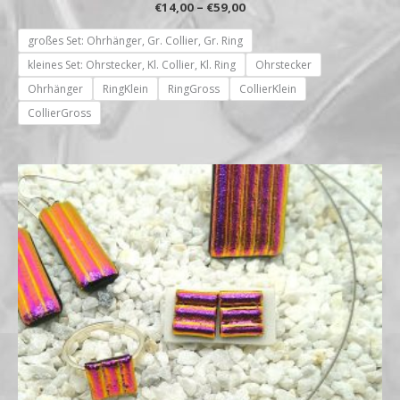
€
14,00
–
€
59,00
großes Set: Ohrhänger, Gr. Collier, Gr. Ring
kleines Set: Ohrstecker, Kl. Collier, Kl. Ring
Ohrstecker
Ohrhänger
RingKlein
RingGross
CollierKlein
CollierGross
Preisspanne:
€14,00
bis
€59,00