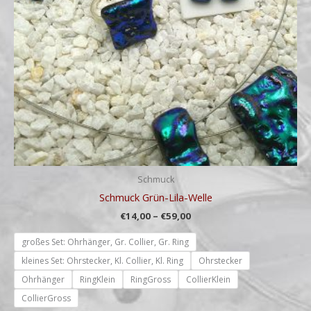
Schmuck
Schmuck Grün-Lila-Welle
€
14,00
–
€
59,00
großes Set: Ohrhänger, Gr. Collier, Gr. Ring
kleines Set: Ohrstecker, Kl. Collier, Kl. Ring
Ohrstecker
Ohrhänger
RingKlein
RingGross
CollierKlein
CollierGross