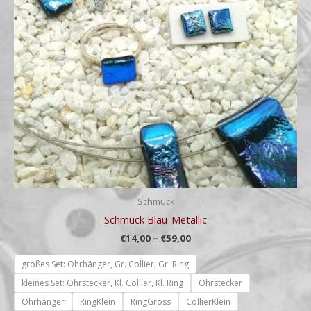
Schmuck
Schmuck Blau-Metallic
€
14,00
–
€
59,00
großes Set: Ohrhänger, Gr. Collier, Gr. Ring
kleines Set: Ohrstecker, Kl. Collier, Kl. Ring
Ohrstecker
Ohrhänger
RingKlein
RingGross
CollierKlein