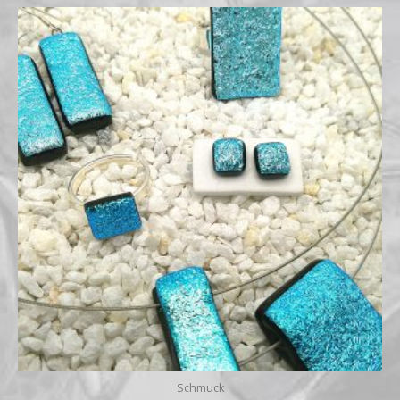
Preisspanne:
€14,00
bis
€59,00
Schmuck