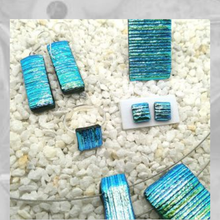
Preisspanne:
€14,00
bis
€59,00