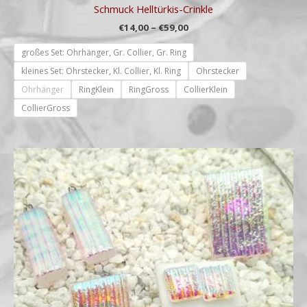
Schmuck Helltürkis-Crinkle
€
14,00
–
€
59,00
großes Set: Ohrhänger, Gr. Collier, Gr. Ring
kleines Set: Ohrstecker, Kl. Collier, Kl. Ring
Ohrstecker
Ohrhänger
RingKlein
RingGross
CollierKlein
CollierGross
Preisspanne:
€14,00
bis
€59,00