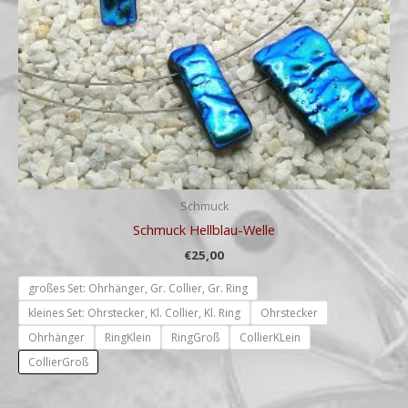
Schmuck
Schmuck Hellblau-Welle
€
25,00
großes Set: Ohrhänger, Gr. Collier, Gr. Ring
kleines Set: Ohrstecker, Kl. Collier, Kl. Ring
Ohrstecker
Ohrhänger
RingKlein
RingGroß
CollierKLein
CollierGroß