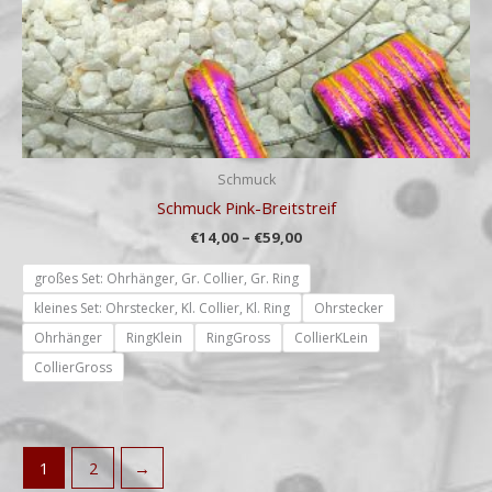
Schmuck
Schmuck Pink-Breitstreif
€
14,00
–
€
59,00
großes Set: Ohrhänger, Gr. Collier, Gr. Ring
kleines Set: Ohrstecker, Kl. Collier, Kl. Ring
Ohrstecker
Ohrhänger
RingKlein
RingGross
CollierKLein
CollierGross
1
2
→