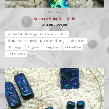
Schmuck
Schmuck Grün-Blau Welle
€
14,00
–
€
59,00
großes Set: Ohrhänger, Gr. Collier, Gr. Ring
kleines Set: Ohrstecker, Kl. Collier, Kl. Ring
Ohrstecker
Ohrhänger
RingKlein
RingGross
CollierKlein
CollierGross
Preisspanne:
€14,00
bis
€59,00