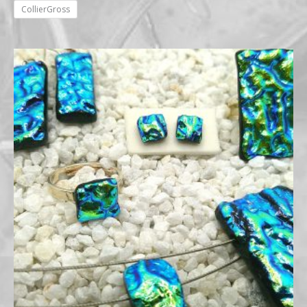
CollierGross
Preisspanne:
€14,00
bis
€59,00