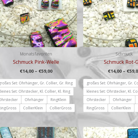
Monatsfavoriten
Schmuck
Schmuck Pink-Welle
Schmuck Rot-
€
14,00
–
€
59,00
€
14,00
–
€
59,
großes Set: Ohrhänger, Gr. Collier, Gr. Ring
großes Set: Ohrhänger, Gr. Col
kleines Set: Ohrstecker, Kl. Collier, Kl. Ring
kleines Set: Ohrstecker, Kl. Col
Ohrstecker
Ohrhänger
RingKlein
Ohrstecker
Ohrhänger
RingGross
CollierKlein
CollierGross
RingGross
CollierKlein
Preisspanne:
€14,00