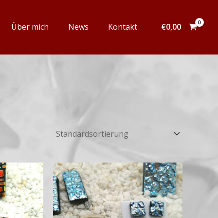
Über mich
News
Kontakt
€
0,00
Preisspanne:
Preisspanne:
€14,00
€14,00
bis
bis
€59,00
€59,00