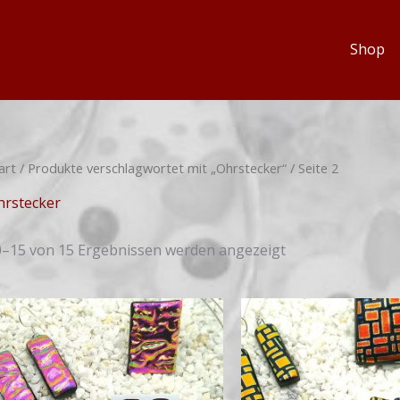
Shop
art
/
Produkte verschlagwortet mit „Ohrstecker“
/ Seite 2
hrstecker
0–15 von 15 Ergebnissen werden angezeigt
Preisspanne:
€14,00
bis
€59,00