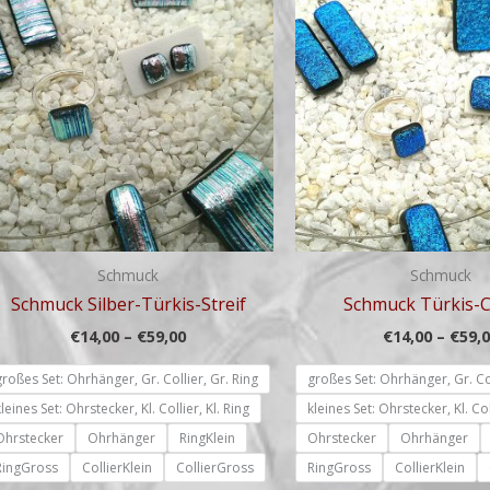
bis
€59,00
Schmuck
Schmuck
Schmuck Silber-Türkis-Streif
Schmuck Türkis-C
€
14,00
–
€
59,00
€
14,00
–
€
59,
großes Set: Ohrhänger, Gr. Collier, Gr. Ring
großes Set: Ohrhänger, Gr. Col
kleines Set: Ohrstecker, Kl. Collier, Kl. Ring
kleines Set: Ohrstecker, Kl. Col
Ohrstecker
Ohrhänger
RingKlein
Ohrstecker
Ohrhänger
RingGross
CollierKlein
CollierGross
RingGross
CollierKlein