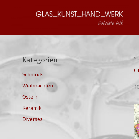
Zum
Inhalt
springen
Kategorien
St
O
Schmuck
Weihnachten
1
Ostern
Keramik
Diverses