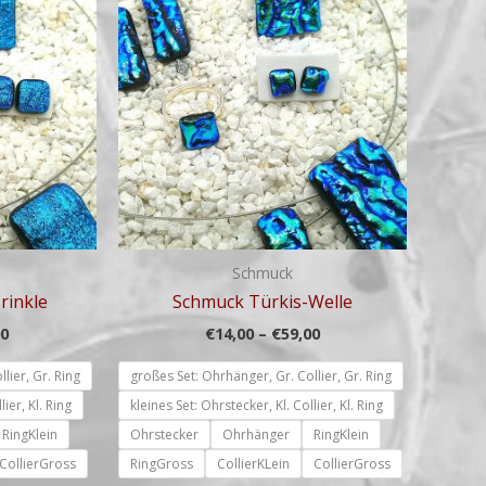
bis
bis
€59,00
€59,00
Schmuck
rinkle
Schmuck Türkis-Welle
00
€
14,00
–
€
59,00
lier, Gr. Ring
großes Set: Ohrhänger, Gr. Collier, Gr. Ring
lier, Kl. Ring
kleines Set: Ohrstecker, Kl. Collier, Kl. Ring
RingKlein
Ohrstecker
Ohrhänger
RingKlein
CollierGross
RingGross
CollierKLein
CollierGross