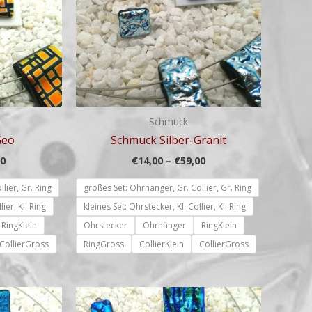
Schmuck
Geo
Schmuck Silber-Granit
00
€
14,00
–
€
59,00
lier, Gr. Ring
großes Set: Ohrhänger, Gr. Collier, Gr. Ring
lier, Kl. Ring
kleines Set: Ohrstecker, Kl. Collier, Kl. Ring
RingKlein
Ohrstecker
Ohrhänger
RingKlein
CollierGross
RingGross
CollierKlein
CollierGross
Preisspanne:
Preisspanne:
€14,00
€14,00