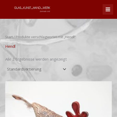
Zum
Inhalt
springen
Start
/ Produkte verschlagwortet mit „Hendl“
Hendl
Alle 2 Ergebnisse werden angezeigt