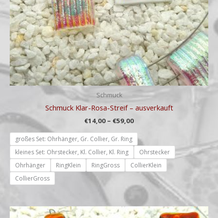
Schmuck
Schmuck Klar-Rosa-Streif – ausverkauft
€
14,00
–
€
59,00
großes Set: Ohrhänger, Gr. Collier, Gr. Ring
kleines Set: Ohrstecker, Kl. Collier, Kl. Ring
Ohrstecker
Ohrhänger
RingKlein
RingGross
CollierKlein
CollierGross
Preisspanne: