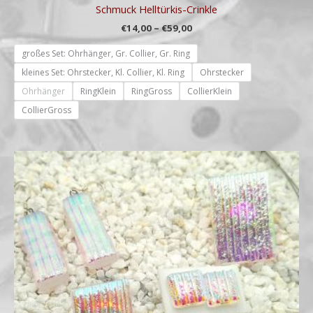
Schmuck Helltürkis-Crinkle
€
14,00
–
€
59,00
großes Set: Ohrhänger, Gr. Collier, Gr. Ring
kleines Set: Ohrstecker, Kl. Collier, Kl. Ring
Ohrstecker
Ohrhänger
RingKlein
RingGross
CollierKlein
CollierGross
Preisspanne:
€14,00
bis
€59,00