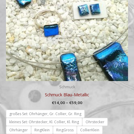
Schmuck
Schmuck Blau-Metallic
€
14,00
–
€
59,00
großes Set: Ohrhänger, Gr. Collier, Gr. Ring
kleines Set: Ohrstecker, Kl. Collier, Kl. Ring
Ohrstecker
Ohrhänger
RingKlein
RingGross
CollierKlein