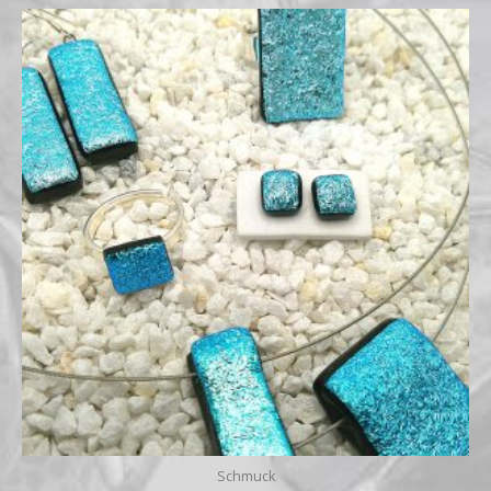
Preisspanne:
€14,00
bis
€59,00
Schmuck