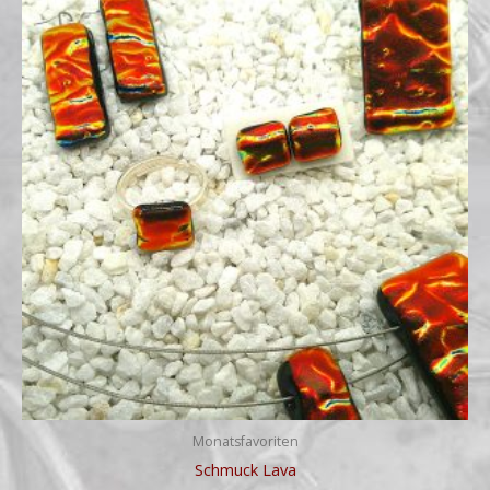
€14,00
bis
€59,00
Monatsfavoriten
Schmuck Lava