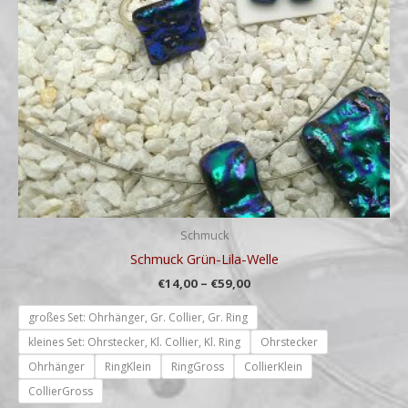
Schmuck
Schmuck Grün-Lila-Welle
€
14,00
–
€
59,00
großes Set: Ohrhänger, Gr. Collier, Gr. Ring
kleines Set: Ohrstecker, Kl. Collier, Kl. Ring
Ohrstecker
Ohrhänger
RingKlein
RingGross
CollierKlein
CollierGross