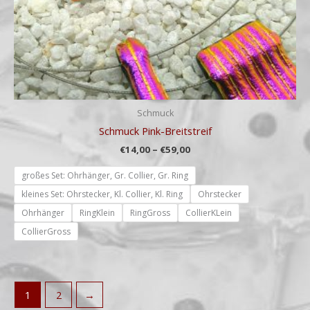
Schmuck
Schmuck Pink-Breitstreif
€
14,00
–
€
59,00
großes Set: Ohrhänger, Gr. Collier, Gr. Ring
kleines Set: Ohrstecker, Kl. Collier, Kl. Ring
Ohrstecker
Ohrhänger
RingKlein
RingGross
CollierKLein
CollierGross
1
2
→