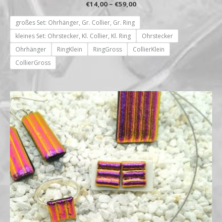
€
14,00
–
€
59,00
großes Set: Ohrhänger, Gr. Collier, Gr. Ring
kleines Set: Ohrstecker, Kl. Collier, Kl. Ring
Ohrstecker
Ohrhänger
RingKlein
RingGross
CollierKlein
CollierGross
Preisspanne:
€14,00
bis
€59,00