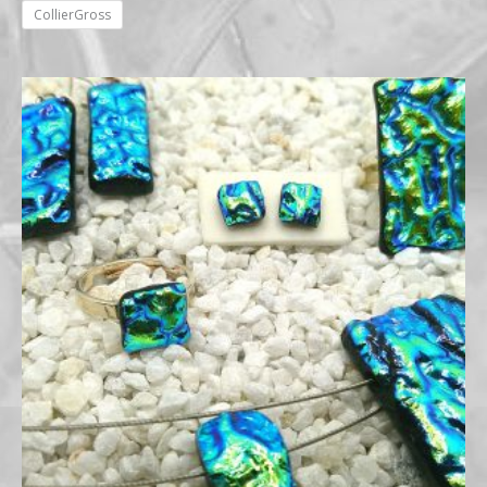
CollierGross
Preisspanne:
€14,00
bis
€59,00