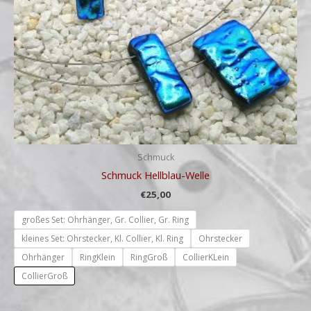
Schmuck
Schmuck Hellblau-Welle
€
25,00
großes Set: Ohrhänger, Gr. Collier, Gr. Ring
kleines Set: Ohrstecker, Kl. Collier, Kl. Ring
Ohrstecker
Ohrhänger
RingKlein
RingGroß
CollierKLein
CollierGroß