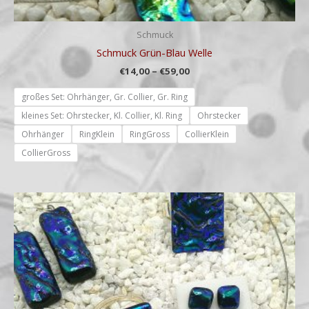
Schmuck
Schmuck Grün-Blau Welle
€
14,00
–
€
59,00
großes Set: Ohrhänger, Gr. Collier, Gr. Ring
kleines Set: Ohrstecker, Kl. Collier, Kl. Ring
Ohrstecker
Ohrhänger
RingKlein
RingGross
CollierKlein
CollierGross
Preisspanne:
€14,00
bis
€59,00