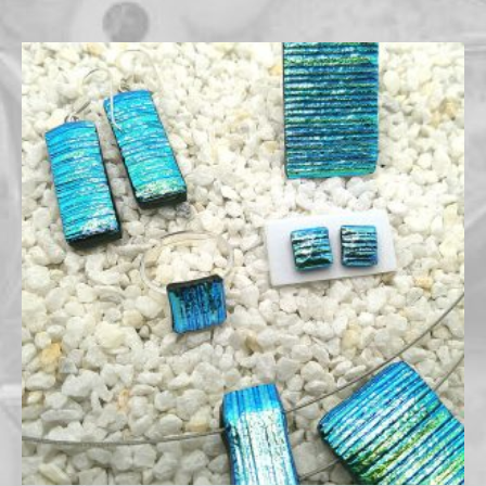
Preisspanne:
€14,00
bis
€59,00