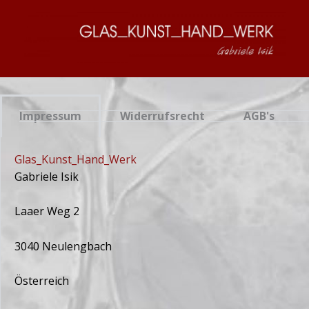
Zum
Inhalt
springen
Impressum
Widerrufsrecht
AGB's
Glas_Kunst_Hand_Werk
Gabriele Isik
Laaer Weg 2
3040 Neulengbach
Österreich