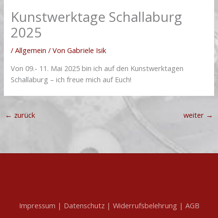
Kunstwerktage Schallaburg
2025
/
Allgemein
/ Von
Gabriele Isik
Von 09.- 11. Mai 2025 bin ich auf den Kunstwerktagen
Schallaburg – ich freue mich auf Euch!
←
zurück
weiter
→
Impressum |
Datenschutz |
Widerrufsbelehrung |
AGB